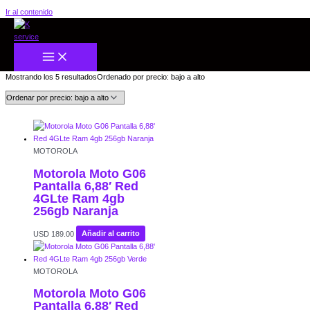
Ir al contenido
Inicio
/
CELULARES
/ MOTOROLA
MOTOROLA
Mostrando los 5 resultados
Ordenado por precio: bajo a alto
MOTOROLA
Motorola Moto G06
Pantalla 6,88′ Red
4GLte Ram 4gb
256gb Naranja
USD
189.00
Añadir al carrito
MOTOROLA
Motorola Moto G06
Pantalla 6,88′ Red