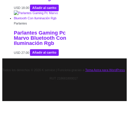
USD
18.00
Añadir al carrito
Parlantes
Parlantes Gaming Pc
Marvo Bluetooth Con
Iluminación Rgb
USD
27.00
Añadir al carrito
Todos los derechos © 2026 K service | Funciona gracias a
Tema Astra para WordPress
RUT 218681800017