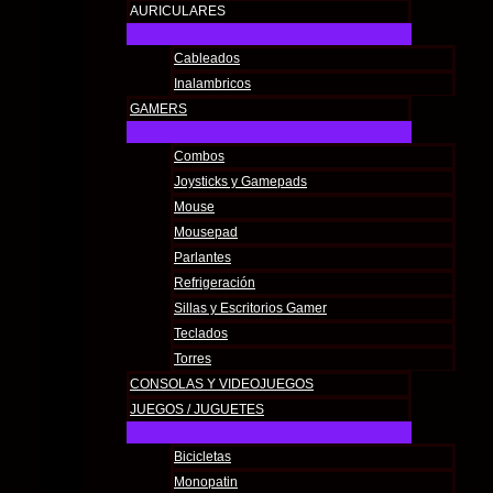
AURICULARES
Cableados
Inalambricos
GAMERS
Combos
Joysticks y Gamepads
Mouse
Mousepad
Parlantes
Refrigeración
Sillas y Escritorios Gamer
Teclados
Torres
CONSOLAS Y VIDEOJUEGOS
JUEGOS / JUGUETES
Bicicletas
Monopatin