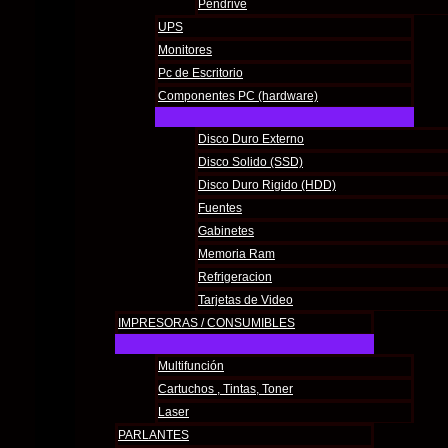
Pendrive
Taladro Percutor Hyundai Hyid111 700W
UPS
USD
63.00
Añadir al carrito
Monitores
Pc de Escritorio
1
2
Componentes PC (hardware)
3
→
Disco Duro Externo
Disco Solido (SSD)
Disco Duro Rigido (HDD)
Todos los derechos © 2026 K service | Funciona gracias a
Tema Astr
Fuentes
RUT 218681800017
Gabinetes
Memoria Ram
Refrigeracion
Tarjetas de Video
IMPRESORAS / CONSUMIBLES
Multifunción
Cartuchos , Tintas, Toner
Laser
PARLANTES