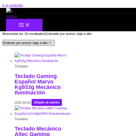
Ir al contenido
Inicio
/
Gamers
/ Teclados
Teclados
Mostrando los 10 resultados
Ordenado por precio: bajo a alto
Teclados
Teclado Gaming
Español Marvo
Kg933g Mecánico
Iluminación
USD
29.00
Añadir al carrito
Teclados
Teclado Mecánico
Altec Gaming