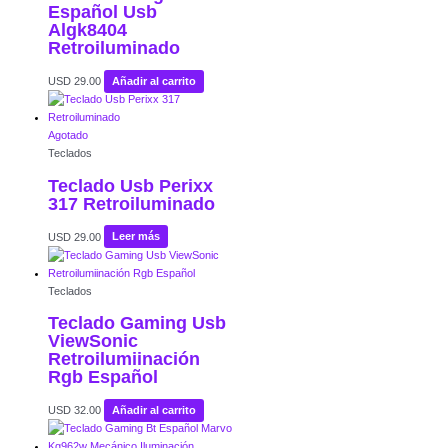
Español Usb
Algk8404
Retroiluminado
USD
29.00
Añadir al carrito
Agotado
Teclados
Teclado Usb Perixx
317 Retroiluminado
USD
29.00
Leer más
Teclados
Teclado Gaming Usb
ViewSonic
Retroilumiinación
Rgb Español
USD
32.00
Añadir al carrito