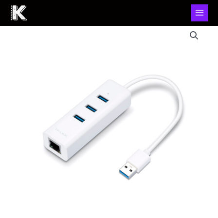
Adaptador
de
Red
Tp-
Link
Usb
3.0
A
Gigabit
+
Hub
3.0
cantidad