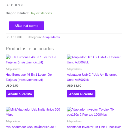
SKU: UE330
Disponibilidad:
Hay existencias
Añadir al carrito
SKU:
UE330
Categoría:
Adaptadores
Productos relacionados
Adaptadores
Adaptadores
Hub Eurocase 46 En 1 Lector De
Adaptador Usb C / Usb A – Ethernet
Tarjetas (ms/sd/mmc/xd/tf)
Unno Ad3007bk
USD
5.50
USD
18.00
Añadir al carrito
Añadir al carrito
Adaptadores
Adaptadores
Mini Adaptador Usb Inalámbrico 300
Adaptador Inyector Tp-Link Tl-poe160s