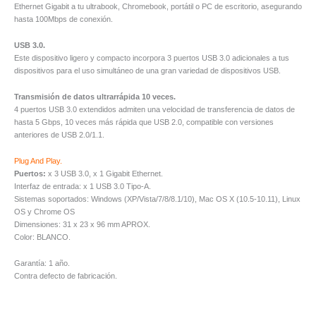
Ethernet Gigabit a tu ultrabook, Chromebook, portátil o PC de escritorio, asegurando
hasta 100Mbps de conexión.
USB 3.0.
Este dispositivo ligero y compacto incorpora 3 puertos USB 3.0 adicionales a tus
dispositivos para el uso simultáneo de una gran variedad de dispositivos USB.
Transmisión de datos ultrarrápida 10 veces.
4 puertos USB 3.0 extendidos admiten una velocidad de transferencia de datos de
hasta 5 Gbps, 10 veces más rápida que USB 2.0, compatible con versiones
anteriores de USB 2.0/1.1.
Plug And Play.
Puertos:
x 3 USB 3.0, x 1 Gigabit Ethernet.
Interfaz de entrada: x 1 USB 3.0 Tipo-A.
Sistemas soportados: Windows (XP/Vista/7/8/8.1/10), Mac OS X (10.5-10.11), Linux
OS y Chrome OS
Dimensiones: 31 x 23 x 96 mm APROX.
Color: BLANCO.
Garantía: 1 año.
Contra defecto de fabricación.