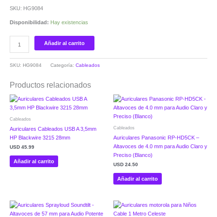
SKU: HG9084
Disponibilidad:
Hay existencias
Añadir al carrito
SKU:
HG9084
Categoría:
Cableados
Productos relacionados
Cableados
Cableados
Auriculares Cableados USB A 3,5mm
HP Blackwire 3215 28mm
Auriculares Panasonic RP-HD5CK –
Altavoces de 4.0 mm para Audio Claro y
USD
45.99
Preciso (Blanco)
Añadir al carrito
USD
24.50
Añadir al carrito