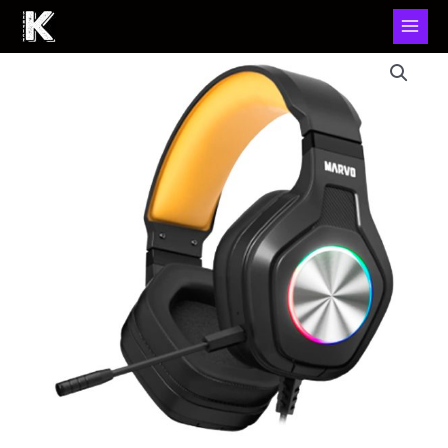
Auriculares
Gaming
Cableados
Marvo
Pulz
80
RGB
cantidad