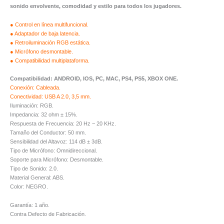
sonido envolvente, comodidad y estilo para todos los jugadores.
● Control en línea multifuncional.
● Adaptador de baja latencia.
● Retroiluminación RGB estática.
● Micrófono desmontable.
● Compatibilidad multiplataforma.
Compatibilidad: ANDROID, IOS, PC, MAC, PS4, PS5, XBOX ONE.
Conexión: Cableada.
Conectividad: USB A 2.0, 3,5 mm.
Iluminación: RGB.
Impedancia: 32 ohm ± 15%.
Respuesta de Frecuencia: 20 Hz ~ 20 KHz.
Tamaño del Conductor: 50 mm.
Sensibilidad del Altavoz: 114 dB ± 3dB.
Tipo de Micrófono: Omnidireccional.
Soporte para Micrófono: Desmontable.
Tipo de Sonido: 2.0.
Material General: ABS.
Color: NEGRO.
Garantía: 1 año.
Contra Defecto de Fabricación.