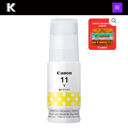
Botella
De
Tinta
Canon
Amarillo
GI-
11
Y
70ml
cantidad