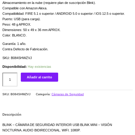
Almacenamiento en la nube (requiere plan de suscripción Blink).
Compatible con Amazon Alexa.
Compatibilidad: FIRE 5.1 o superior / ANDROID 5.0 o superior / IOS 12.5 o superior.
Puerto: USB (para carga).
Peso: 48 g APROX.
Dimensiones: 50 x 49 x 36 mm APROX.
Color: BLANCO.
Garantía: 1 año.
Contra Defecto de Fabricación.
SKU: B084SHWZVJ
Disponibilidad:
Hay existencias
Añadir al carrito
SKU:
B084SHWZVJ
Categoría:
Cámaras de Seguridad
Descripción
BLINK – CÁMARA DE SEGURIDAD INTERIOR USB BLINK MINI – VISIÓN
NOCTURNA. AUDIO BIDIRECCIONAL. WIFI. 1080P.