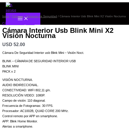
Ir
Cámara
al
Interior
contenido
Usb
Inicio
/
Cámaras
/
Cámaras de Seguridad
/ Cámara Interior Usb Blink Mini X2 Visión Nocturna
Blink
Cámaras de Seguridad
Mini
Cámara Interior Usb Blink Mini X2
X2
Visión Nocturna
Visión
Nocturna
USD
52.00
cantidad
Cámara De Seguridad Interior usb Blink Mini – Visión Noct.
BLINK – CÁMARA DE SEGURIDAD INTERIOR USB
BLINK MINI
PACK x 2
VISIÓN NOCTURNA.
AUDIO BIDIRECCIONAL.
CONECTIVIDAD: WIFI 802,11 g/n.
RESOLUCIÓN VIDEO: 1080P.
Campo de visión: 110 diagonal.
Frecuencia de Fotogramas: 30 FPS.
Procesador: AC1002B, QUAD CORE 200 MHz.
Control remoto por APP en smartphone.
APP: Blink Home Monitor.
Alertas a smartphone.