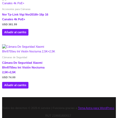
Accesorios para Cámaras
Nvr Tp-Link Vigi Nvr2016h-16p 16
Canales 4k PoE+
USD
381.99
Añadir al carrito
Cámaras de Seguridad
Cámara De Seguridad Xiaomi
Bhr8755eu Int Visión Nocturna
2,5K+2,5K
USD
74.00
Añadir al carrito
Todos los derechos © 2026 K service | Funciona gracias a
Tema Astra para WordPress
RUT 218681800017