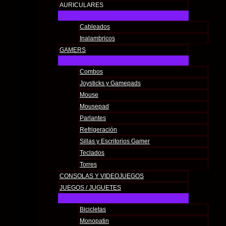
AURICULARES
Cableados
Inalambricos
GAMERS
Combos
Joysticks y Gamepads
Mouse
Mousepad
Parlantes
Refrigeración
Sillas y Escritorios Gamer
Teclados
Torres
CONSOLAS Y VIDEOJUEGOS
JUEGOS / JUGUETES
Bicicletas
Monopatin