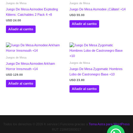
Juegos de Mesa
Juegos de Mesa
Juego De Mesa Asmodee Exploding
Juego De Mesa Asmodee ¡Cállate! +14
Kittens: Catchables 2 Pack 4 +8
USD
55.00
USD
24.00
Añadir al carrito
Añadir al carrito
Juegos de Mesa
Juegos de Mesa
Juego De Mesa Asmodee Arkham
Horror Innsmouth +14
Juego De Mesa Zygomatic Hombres
Lobo de Castronegro Base +10
USD
129.00
USD
23.80
Añadir al carrito
Añadir al carrito
Todos los derechos © 2026 K service | Funciona gracias a
Tema Astra para WordPress
RUT 218681800017