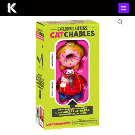
Juego
De
Mesa
Asmodee
Exploding
Kittens:
Catchables
2
Pack
1
+8
cantidad