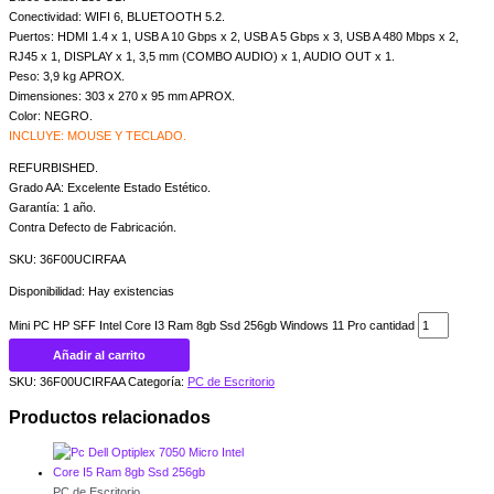
Conectividad: WIFI 6, BLUETOOTH 5.2.
Puertos: HDMI 1.4 x 1, USB A 10 Gbps x 2, USB A 5 Gbps x 3, USB A 480 Mbps x 2,
RJ45 x 1, DISPLAY x 1, 3,5 mm (COMBO AUDIO) x 1, AUDIO OUT x 1.
Peso: 3,9 kg APROX.
Dimensiones: 303 x 270 x 95 mm APROX.
Color: NEGRO.
INCLUYE: MOUSE Y TECLADO.
REFURBISHED.
Grado AA: Excelente Estado Estético.
Garantía: 1 año.
Contra Defecto de Fabricación.
SKU: 36F00UCIRFAA
Disponibilidad:
Hay existencias
Mini PC HP SFF Intel Core I3 Ram 8gb Ssd 256gb Windows 11 Pro cantidad
Añadir al carrito
SKU:
36F00UCIRFAA
Categoría:
PC de Escritorio
Productos relacionados
PC de Escritorio