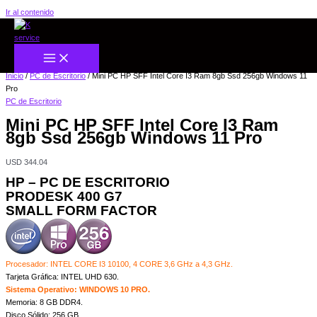
Ir al contenido
Inicio
/
PC de Escritorio
/ Mini PC HP SFF Intel Core I3 Ram 8gb Ssd 256gb Windows 11
Pro
PC de Escritorio
Mini PC HP SFF Intel Core I3 Ram
8gb Ssd 256gb Windows 11 Pro
USD
344.04
HP – PC DE ESCRITORIO
PRODESK 400 G7
SMALL FORM FACTOR
Procesador: INTEL CORE I3 10100, 4 CORE 3,6 GHz a 4,3 GHz.
Tarjeta Gráfica: INTEL UHD 630.
Sistema Operativo: WINDOWS 10 PRO.
Memoria: 8 GB DDR4.
Disco Sólido: 256 GB.