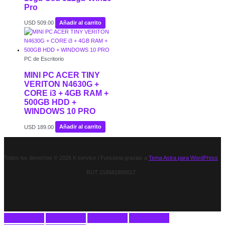
Pro
USD
509.00
Añadir al carrito
PC de Escritorio
MINI PC ACER TINY
VERITON N4630G +
CORE i3 + 4GB RAM +
500GB HDD +
WINDOWS 10 PRO
USD
189.00
Añadir al carrito
Todos los derechos © 2026 K service | Funciona gracias a
Tema Astra para WordPress
RUT 218681800017