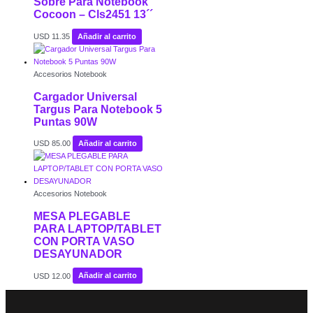
Sobre Para Notebook
Cocoon – Cls2451 13´´
USD
11.35
Añadir al carrito
Accesorios Notebook
Cargador Universal
Targus Para Notebook 5
Puntas 90W
USD
85.00
Añadir al carrito
Accesorios Notebook
MESA PLEGABLE
PARA LAPTOP/TABLET
CON PORTA VASO
DESAYUNADOR
USD
12.00
Añadir al carrito