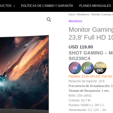
DUCTOS
POLÍTICAS DE CAMBIO Y GARANTÍA​
PLANES MENSUALES
Monitor
Inicio
/
Monitores
/ Monitor Gaming 
Gaming
Monitores
Curvo
Monitor Gamin
Shot
Gaming
23,8′ Full HD 
Sg238c4
23,8'
USD
119.80
Full
SHOT GAMING – 
HD
100hz
SG238C4
cantidad
Pantalla: 23,8» VA LED, Full HD 
Relación de Aspecto: 16:9.
Frecuencia de Actualización: 1
Tiempo de Respuesta: 1 ms.
Brillo: 250 cd/m2.
Colores: 16,7 M.
Puertos: HDMI x 1, DP x 1.
Alimentación: CC 12V – 3A.