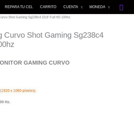
Bus
REPARA TU CEL
CARRITO
CUENTA
MONEDA
Curvo Shot Gaming Sg238c4 23,8′ Full HD 100hz
g Curvo Shot Gaming Sg238c4
100hz
MONITOR GAMING CURVO
(1920 x 1080 píxeles).
00 Hz.