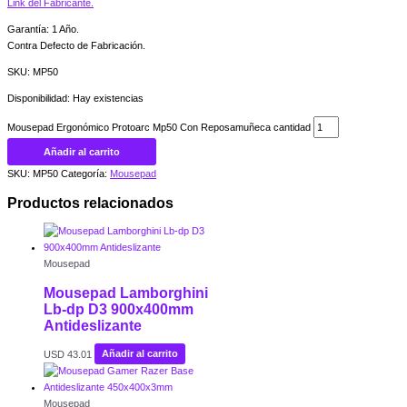
Link del Fabricante.
Garantía: 1 Año.
Contra Defecto de Fabricación.
SKU: MP50
Disponibilidad:
Hay existencias
Mousepad Ergonómico Protoarc Mp50 Con Reposamuñeca cantidad
Añadir al carrito
SKU:
MP50
Categoría:
Mousepad
Productos relacionados
Mousepad
Mousepad Lamborghini
Lb-dp D3 900x400mm
Antideslizante
USD
43.01
Añadir al carrito
Mousepad