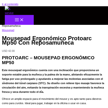
Ir al contenido
Inicio
/
Gamers
/
Mousepad
/ Mousepad Ergonómico Protoarc Mp50 Con
Reposamuñeca
Mousepad
Mousepad Ergonómico Protoarc
Mp50 Con Reposamuñeca
USD
42.00
PROTOARC – MOUSEPAD ERGONÓMICO
MP50
Este mousepad ergonómico cuenta con una inclinación que proporciona un
soporte estable para la muñeca y la palma de la mano, aliviando eficazmente la
fatiga por uso prolongado y ayudando a mejorar las molestias asociadas con el
síndrome del túnel carpiano (STC). Su diseño con relieve tipo masaje favorece la
circulación del aire, evitando la transpiración excesiva y manteniendo la muñeca
fresca y seca durante todo el día.
Ofrece un amplio espacio para el movimiento del mouse y es apto tanto para diestros
como para zurdos. Ideal para jugar, trabajar en la oficina o usar en casa.