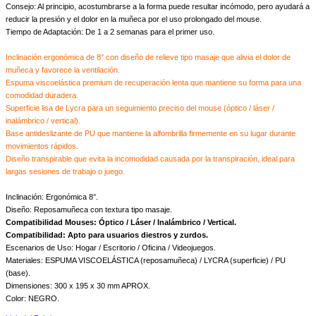
Consejo: Al principio, acostumbrarse a la forma puede resultar incómodo, pero ayudará a
reducir la presión y el dolor en la muñeca por el uso prolongado del mouse.
Tiempo de Adaptación: De 1 a 2 semanas para el primer uso.
Inclinación ergonómica de 8° con diseño de relieve tipo masaje que alivia el dolor de
muñeca y favorece la ventilación.
Espuma viscoelástica premium de recuperación lenta que mantiene su forma para una
comodidad duradera.
Superficie lisa de Lycra para un seguimiento preciso del mouse (óptico / láser /
inalámbrico / vertical).
Base antideslizante de PU que mantiene la alfombrilla firmemente en su lugar durante
movimientos rápidos.
Diseño transpirable que evita la incomodidad causada por la transpiración, ideal para
largas sesiones de trabajo o juego.
Inclinación: Ergonómica 8°.
Diseño: Reposamuñeca con textura tipo masaje.
Compatibilidad Mouses: Óptico / Láser / Inalámbrico / Vertical.
Compatibilidad: Apto para usuarios diestros y zurdos.
Escenarios de Uso: Hogar / Escritorio / Oficina / Videojuegos.
Materiales: ESPUMA VISCOELÁSTICA (reposamuñeca) / LYCRA (superficie) / PU
(base).
Dimensiones: 300 x 195 x 30 mm APROX.
Color: NEGRO.