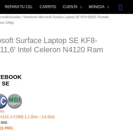
Bus
REPARA TU CEL
CARRITO
CUENTA
MONEDA
condicionadas
/ Notebook Microsoft Surface Laptop SE KF8-00001 Pantalla
 Ssd 128gb
soft Surface Laptop SE KF8-
 11,6′ Intel Celeron N4120 Ram
TEBOOK
 SE
les.
120, 4 CORE 1,1 GHz – 2,6 GHz.
 600.
11 PRO.