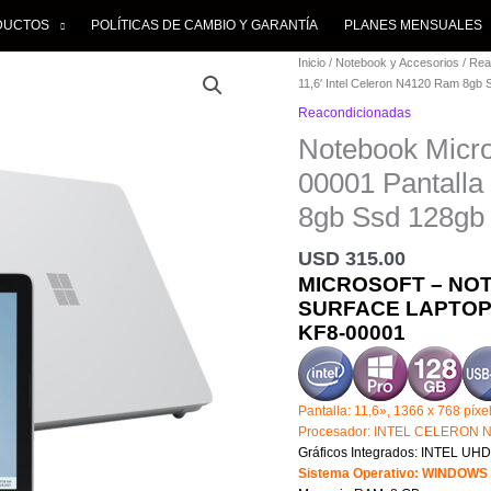
DUCTOS
POLÍTICAS DE CAMBIO Y GARANTÍA​
PLANES MENSUALES
Notebook
Inicio
/
Notebook y Accesorios
/
Rea
Microsoft
11,6′ Intel Celeron N4120 Ram 8gb
Surface
Reacondicionadas
Laptop
Notebook Micro
SE
KF8-
00001 Pantalla
00001
Pantalla
8gb Ssd 128gb
11,6'
Intel
USD
315.00
Celeron
MICROSOFT – NO
N4120
SURFACE LAPTOP
Ram
KF8-00001
8gb
Ssd
128gb
cantidad
Pantalla: 11,6», 1366 x 768 píxe
Procesador: INTEL CELERON N4
Gráficos Integrados: INTEL UHD
Sistema Operativo: WINDOWS 