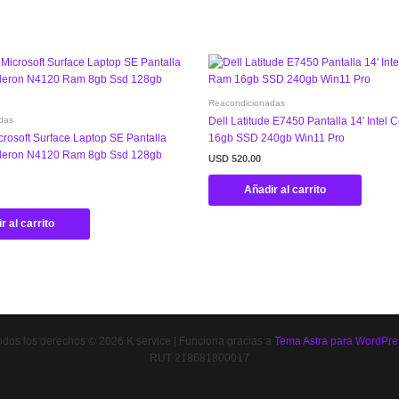
Reacondicionadas
das
Dell Latitude E7450 Pantalla 14′ Intel 
rosoft Surface Laptop SE Pantalla
16gb SSD 240gb Win11 Pro
Celeron N4120 Ram 8gb Ssd 128gb
USD
520.00
Añadir al carrito
r al carrito
odos los derechos © 2026 K service | Funciona gracias a
Tema Astra para WordPre
RUT 218681800017