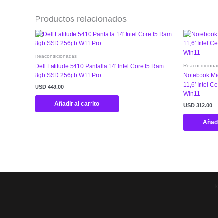
Productos relacionados
Reacondicionadas
Reacondiciona
Dell Latitude 5410 Pantalla 14′ Intel Core I5 Ram
8gb SSD 256gb W11 Pro
Notebook Mic
11,6′ Intel 
USD
449.00
Win11
Añadir al carrito
USD
312.00
Añadi
T