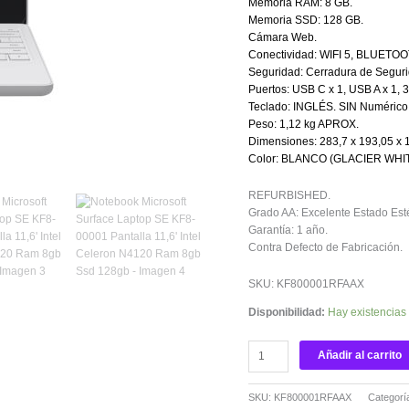
Memoria RAM: 8 GB.
Memoria SSD: 128 GB.
Cámara Web.
Conectividad: WIFI 5, BLUETOO
Seguridad: Cerradura de Seguri
Puertos: USB C x 1, USB A x 1, 3
Teclado: INGLÉS. SIN Numérico
Peso: 1,12 kg APROX.
Dimensiones: 283,7 x 193,05 x
Color: BLANCO (GLACIER WHIT
REFURBISHED.
Grado AA: Excelente Estado Esté
Garantía: 1 año.
Contra Defecto de Fabricación.
SKU: KF800001RFAAX
Disponibilidad:
Hay existencias
Añadir al carrito
SKU:
KF800001RFAAX
Categorí