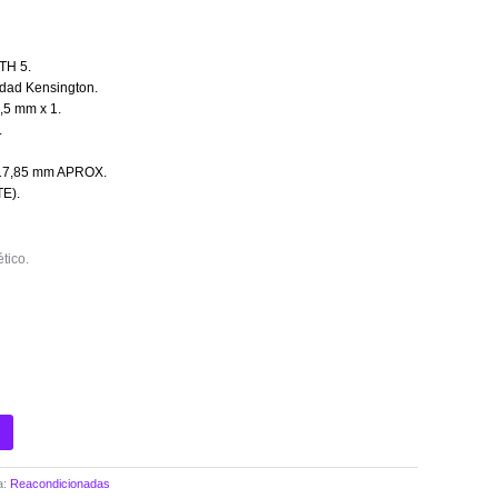
TH 5.
dad Kensington.
,5 mm x 1.
.
 17,85 mm APROX.
E).
tico.
a:
Reacondicionadas