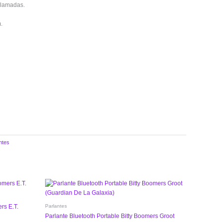
 llamadas.
.
ntes
Parlantes
rs E.T.
Parlante Bluetooth Portable Bitty Boomers Groot