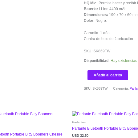
HQ Mic:
Permite hacer y recibir
Batería:
Li-ion 4400 mAh.
Dimensiones:
190 x 70 x 60 mm
Color:
Negro.
Garantía: 1 año.
Contra defecto de fabricación.
SKU: SK869TW
Disponibilidad:
Hay existencias
Añadir al carrito
SKU:
SK869TW
Categoría:
Parla
Parlantes
Parlante Bluetooth Portable Bitty Boome
etooth Portable Bitty Boomers Chesire
USD
32.50