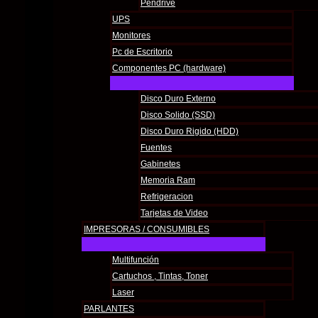
Proyectores y Pantallas
Pendrive
UPS
Proyector Vivibright C30 4K 450 Lúmenes Wifi
Monitores
USD
161.00
Añadir al carrito
Pc de Escritorio
Componentes PC (hardware)
Proyectores y Pantallas
Disco Duro Externo
Proyector Vivibright L1 4k 1000 Lúmenes
Disco Solido (SSD)
USD
61.00
Añadir al carrito
Disco Duro Rigido (HDD)
Fuentes
Gabinetes
Todos los derechos © 2026 K service | Funciona gracias a
Tema Astr
Memoria Ram
RUT 218681800017
Refrigeracion
Tarjetas de Video
IMPRESORAS / CONSUMIBLES
Multifunción
Cartuchos , Tintas, Toner
Laser
PARLANTES