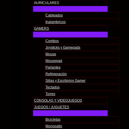
AURICULARES
Cableados
Inalambricos
GAMERS
Combos
Joysticks y Gamepads
Mouse
Mousepad
Parlantes
Refrigeración
Sillas y Escritorios Gamer
Teclados
Torres
CONSOLAS Y VIDEOJUEGOS
JUEGOS / JUGUETES
Bicicletas
Monopatin