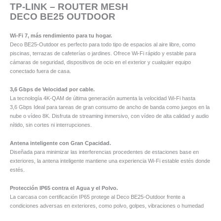
TP-LINK – ROUTER MESH
DECO BE25 OUTDOOR
Wi-Fi 7, más rendimiento para tu hogar.
Deco BE25-Outdoor es perfecto para todo tipo de espacios al aire libre, como
piscinas, terrazas de cafeterías o jardines. Ofrece Wi-Fi rápido y estable para
cámaras de seguridad, dispositivos de ocio en el exterior y cualquier equipo
conectado fuera de casa.
3,6 Gbps de Velocidad por cable.
La tecnología 4K-QAM de última generación aumenta la velocidad Wi-Fi hasta
3,6 Gbps Ideal para tareas de gran consumo de ancho de banda como juegos en la
nube o vídeo 8K. Disfruta de streaming inmersivo, con vídeo de alta calidad y audio
nítido, sin cortes ni interrupciones.
Antena inteligente con Gran Cpacidad.
Diseñada para minimizar las interferencias procedentes de estaciones base en
exteriores, la antena inteligente mantiene una experiencia Wi-Fi estable estés donde
estés.
Protección IP65 contra el Agua y el Polvo.
La carcasa con certificación IP65 protege al Deco BE25-Outdoor frente a
condiciones adversas en exteriores, como polvo, golpes, vibraciones o humedad