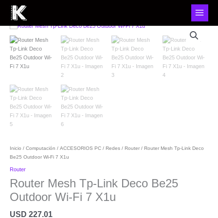
Router
Mesh
Tp-
Link
Deco
Be25
Outdoor
Wi-
Fi
7
X1u
cantidad
Inicio
/
Computación
/
ACCESORIOS PC
/
Redes
/
Router
/ Router Mesh Tp-Link Deco
Be25 Outdoor Wi-Fi 7 X1u
Router
Router Mesh Tp-Link Deco Be25
Outdoor Wi-Fi 7 X1u
USD
227.01