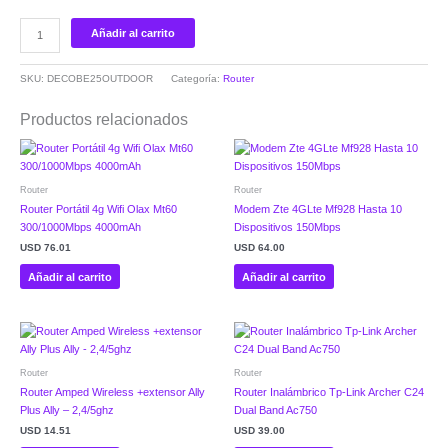
Añadir al carrito
SKU:
DECOBE25OUTDOOR
Categoría:
Router
Productos relacionados
Router
Router
Router Portátil 4g Wifi Olax Mt60
Modem Zte 4GLte Mf928 Hasta 10
300/1000Mbps 4000mAh
Dispositivos 150Mbps
USD
76.01
USD
64.00
Añadir al carrito
Añadir al carrito
Router
Router
Router Amped Wireless +extensor Ally
Router Inalámbrico Tp-Link Archer C24
Plus Ally – 2,4/5ghz
Dual Band Ac750
USD
14.51
USD
39.00