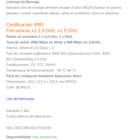
Libertad de Montaje.
Nuestros kits de montaje permiten instalar el Deco BE25-Outdoor en postes,
paredes o sobre superficies planas, tanto en exteriores como en interiores.
Certificación: IP65.
Frecuencia: x1 2,4 GHz, x1 5 GHz.
Redes de invitados 1 x 2,4 GHz, 1 x 5GH.
Tasa de señal: 2882 Mbps en 5GHz y 688 Mbps en 2,4GHz.
Puertos: Ethernet 2,5 Gbps x 2.
Tipo de conexión inalámbrica: IEEE 802.11be/ax/ac/n/a 5 GHz, IEEE
802.11be/ax/n/b/g 2.4 GHz.
Certificaciones: CE, FCC, RoHS.
Temperatura de funcionamiento: -30 °C~60 °C.
Fácil de configurar mediante Aplicación Deco.
Dimensiones: 110 x 121,3 x 215,5 mm APROX.
Color: BLANCO.
Link del fabricante.
Garantía 1 año.
Contra defecto de fabricacíon.
SKU: DECOBE25OUTDOOR
Disponibilidad:
Hay existencias