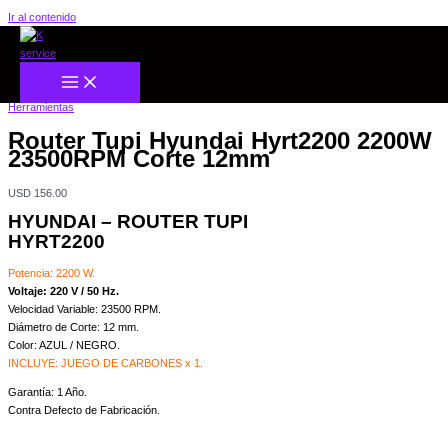
Ir al contenido
Inicio
/
HOGAR
/
Herramientas
/ Router Tupi Hyundai Hyrt2200 2200W 23500RPM Corte
12mm
Herramientas
Router Tupi Hyundai Hyrt2200 2200W
23500RPM Corte 12mm
USD
156.00
HYUNDAI – ROUTER TUPI
HYRT2200
Potencia: 2200 W.
Voltaje: 220 V / 50 Hz.
Velocidad Variable: 23500 RPM.
Diámetro de Corte: 12 mm.
Color: AZUL / NEGRO.
INCLUYE: JUEGO DE CARBONES x 1.
Garantía: 1 Año.
Contra Defecto de Fabricación.