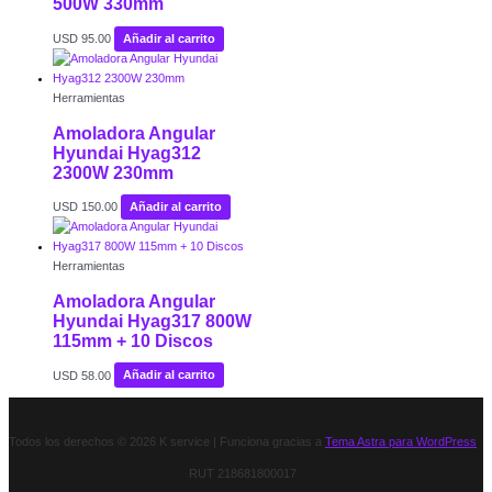
500W 330mm
USD
95.00
Añadir al carrito
Herramientas
Amoladora Angular
Hyundai Hyag312
2300W 230mm
USD
150.00
Añadir al carrito
Herramientas
Amoladora Angular
Hyundai Hyag317 800W
115mm + 10 Discos
USD
58.00
Añadir al carrito
Todos los derechos © 2026 K service | Funciona gracias a
Tema Astra para WordPress
RUT 218681800017