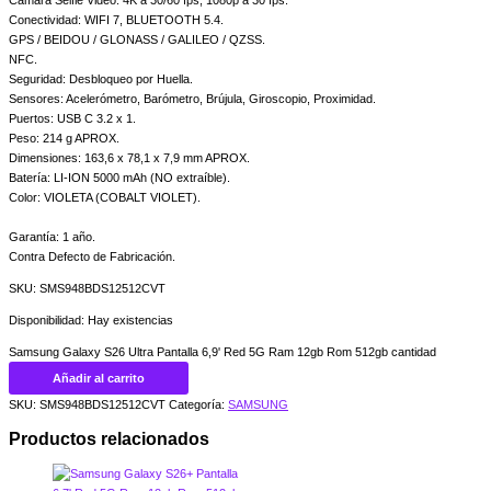
Conectividad: WIFI 7, BLUETOOTH 5.4.
GPS / BEIDOU / GLONASS / GALILEO / QZSS.
NFC.
Seguridad: Desbloqueo por Huella.
Sensores: Acelerómetro, Barómetro, Brújula, Giroscopio, Proximidad.
Puertos: USB C 3.2 x 1.
Peso: 214 g APROX.
Dimensiones: 163,6 x 78,1 x 7,9 mm APROX.
Batería: LI-ION 5000 mAh (NO extraíble).
Color: VIOLETA (COBALT VIOLET).
Garantía: 1 año.
Contra Defecto de Fabricación.
SKU: SMS948BDS12512CVT
Disponibilidad:
Hay existencias
Samsung Galaxy S26 Ultra Pantalla 6,9' Red 5G Ram 12gb Rom 512gb cantidad
Añadir al carrito
SKU:
SMS948BDS12512CVT
Categoría:
SAMSUNG
Productos relacionados