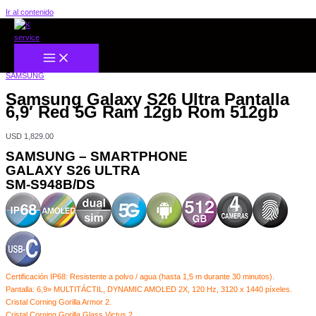
Ir al contenido
Inicio
/
CELULARES
/
SAMSUNG
/ Samsung Galaxy S26 Ultra Pantalla 6,9′ Red 5G Ram
12gb Rom 512gb
SAMSUNG
Samsung Galaxy S26 Ultra Pantalla
6,9′ Red 5G Ram 12gb Rom 512gb
USD
1,829.00
SAMSUNG – SMARTPHONE
GALAXY S26 ULTRA
SM-S948B/DS
Certificación IP68: Resistente a polvo / agua (hasta 1,5 m durante 30 minutos).
Pantalla: 6,9» MULTITÁCTIL, DYNAMIC AMOLED 2X, 120 Hz, 3120 x 1440 píxeles.
Cristal Corning Gorilla Armor 2.
Cristal Corning Gorilla Glass Victus 2.