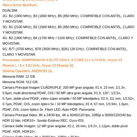
Marco Armor Aluminum.
DUALSIM.
2G: B2 (1900 MHz), B3 (1800 MHz), B5 (850 MHz). COMPATIBLE CON ANTEL, CLARO
Y MOVISTAR.
3G: B1 (2100 MHz), B2 (1900 MHz), B5 (850 MHz). COMPATIBLE CON ANTEL, CLARO
Y MOVISTAR.
4G: B2 (1900 MHz), B4 (1700 MHz / 2100 MHz). COMPATIBLE CON ANTEL, CLARO Y
MOVISTAR.
5G: B77 (3700 MHz), B78 (3500 MHz), B261 (28 GHz). COMPATIBLE CON ANTEL,
CLARO Y MOVISTAR.
Procesador: SNAPDRAGON 8 ELITE GEN 5, 8 CORE (2 x 4,74 GHz, Oryon V3
Phoenix L / 6 x 3,62 GHz, Oryon V3 Phoenix M).
Sistema Operativo: ANDROID 16.
Memoria RAM: 12 GB.
Memoria ROM: 512 GB.
Cámara Principal Imagen CUÁDRUPLE: 200 MP gran angular, f/1.4, 23 mm, 1/1.3»,
0.6µm, multi-directional PDAF, OIS / 50 MP ultra gran angular, f/1.9, 120°, 1/2.5»,
0.7µm, doble píxel PDAF, video súper estable / 50 MP teleobjetivo, f/2.9, 111 mm, 1/2.52»,
0.7µm, PDAF, OIS, zoom óptico 5x / 10 MP teleobjetivo, f/2.4, 67 mm, 1/3.94», 1.0µm,
PDAF, OIS, zoom óptico 3x. Flash LED. Auto-HDR. Panorama.
Cámara Principal Video: 8K a 24/30 fps, 4K a 30/60/120 fps, 1080p a 30/60/120/240 fps.
HDR 10 bits, HDR10+. Sonido Estéreo REC. Gyro-EIS.
Cámara Selfie Imagen: 12 MP gran angular, f/2.2, 26 mm, 1/3.2», 1.12µm, doble píxel
PDAF. HDR, HDR10+.
Cámara Selfie Video: 4K a 30/60 fps, 1080p a 30 fps.