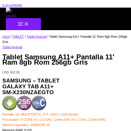
Ir al contenido
Inicio
/
TABLET
/
Tablet Android
/ Tablet Samsung A11+ Pantalla 11′ Ram 8gb Rom 256gb
Gris
Tablet Android
Tablet Samsung A11+ Pantalla 11′
Ram 8gb Rom 256gb Gris
USD
452.00
SAMSUNG – TABLET
GALAXY TAB A11+
SM-X230NZAEGTO
Pantalla: 11» MULTITÁCTIL TFT, 1920 x 1200 píxeles.
Procesador: 8 CORE (4 x 2,5 GHz, Cortex A78 / 4 x 2 GHz, Cortex A55).
Sistema Operativo: ANDROID 16.
Memoria RAM: 8 GB.