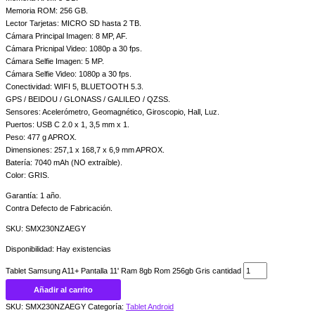
Memoria ROM: 256 GB.
Lector Tarjetas: MICRO SD hasta 2 TB.
Cámara Principal Imagen: 8 MP, AF.
Cámara Pricnipal Video: 1080p a 30 fps.
Cámara Selfie Imagen: 5 MP.
Cámara Selfie Video: 1080p a 30 fps.
Conectividad: WIFI 5, BLUETOOTH 5.3.
GPS / BEIDOU / GLONASS / GALILEO / QZSS.
Sensores: Acelerómetro, Geomagnético, Giroscopio, Hall, Luz.
Puertos: USB C 2.0 x 1, 3,5 mm x 1.
Peso: 477 g APROX.
Dimensiones: 257,1 x 168,7 x 6,9 mm APROX.
Batería: 7040 mAh (NO extraíble).
Color: GRIS.
Garantía: 1 año.
Contra Defecto de Fabricación.
SKU: SMX230NZAEGY
Disponibilidad:
Hay existencias
Tablet Samsung A11+ Pantalla 11' Ram 8gb Rom 256gb Gris cantidad
Añadir al carrito
SKU:
SMX230NZAEGY
Categoría:
Tablet Android