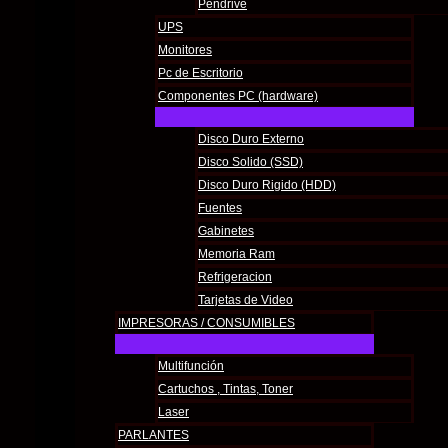
Pendrive
RUT 218681800017
UPS
Monitores
Pc de Escritorio
Componentes PC (hardware)
Disco Duro Externo
Disco Solido (SSD)
Disco Duro Rigido (HDD)
Fuentes
Gabinetes
Memoria Ram
Refrigeracion
Tarjetas de Video
IMPRESORAS / CONSUMIBLES
Multifunción
Cartuchos , Tintas, Toner
Laser
PARLANTES