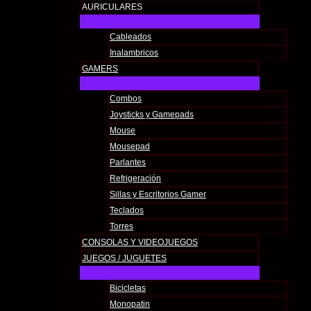
AURICULARES
Cableados
Inalambricos
GAMERS
Combos
Joysticks y Gamepads
Mouse
Mousepad
Parlantes
Refrigeración
Sillas y Escritorios Gamer
Teclados
Torres
CONSOLAS Y VIDEOJUEGOS
JUEGOS / JUGUETES
Bicicletas
Monopatin