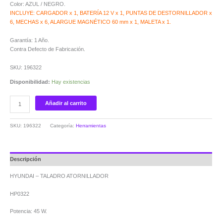
Color: AZUL / NEGRO.
INCLUYE: CARGADOR x 1, BATERÍA 12 V x 1, PUNTAS DE DESTORNILLADOR x
6, MECHAS x 6, ALARGUE MAGNÉTICO 60 mm x 1, MALETA x 1.
Garantía: 1 Año.
Contra Defecto de Fabricación.
SKU: 196322
Disponibilidad:
Hay existencias
Añadir al carrito
SKU:
196322
Categoría:
Herramientas
Descripción
HYUNDAI – TALADRO ATORNILLADOR
HP0322
Potencia: 45 W.