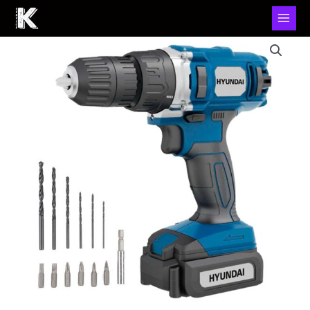
Taladro
Atornillador
Hyundai
Hp0322
45W
Batería
12V
cantidad