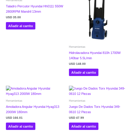
Herramientas
Taladro Percutor Hyundai Hh0111 550W
2800RPM Mandril 13mm
USD
35.00
Añadir al carrito
Herramientas
Hidrolavadora Hyundai 810h 1700W
140bar 5.5L/min
USD
148.00
Añadir al carrito
Herramientas
Herramientas
Amoladora Angular Hyundai Hyag313
Juego De Dados Torx Hyundai 349-
2000W 180mm
0610 12 Piezas
USD
166.01
USD
47.99
Añadir al carrito
Añadir al carrito