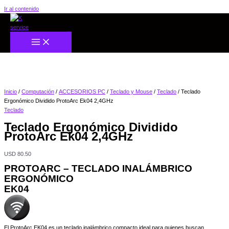
Ir al contenido
Inicio
/
Computación
/
ACCESORIOS PC
/
Teclado y Mouse
/
Teclado
/ Teclado
Ergonómico Dividido ProtoArc Ek04 2,4GHz
Teclado
Teclado Ergonómico Dividido
ProtoArc Ek04 2,4GHz
USD
80.50
PROTOARC – TECLADO INALÁMBRICO
ERGONÓMICO
EK04
El ProtoArc EK04 es un teclado inalámbrico compacto ideal para quienes buscan