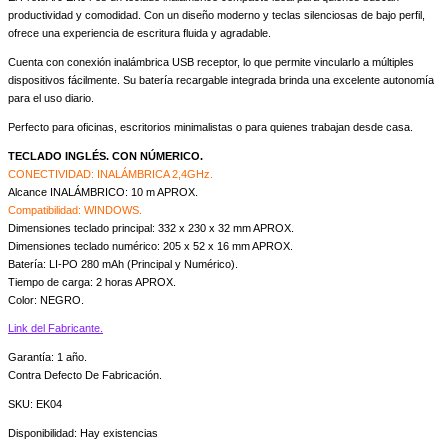
productividad y comodidad. Con un diseño moderno y teclas silenciosas de bajo perfil,
ofrece una experiencia de escritura fluida y agradable.
Cuenta con conexión inalámbrica USB receptor, lo que permite vincularlo a múltiples
dispositivos fácilmente. Su batería recargable integrada brinda una excelente autonomía
para el uso diario.
Perfecto para oficinas, escritorios minimalistas o para quienes trabajan desde casa.
TECLADO INGLÉS. CON NÚMERICO.
CONECTIVIDAD: INALÁMBRICA 2,4GHz.
Alcance INALÁMBRICO: 10 m APROX.
Compatibilidad: WINDOWS.
Dimensiones teclado principal: 332 x 230 x 32 mm APROX.
Dimensiones teclado numérico: 205 x 52 x 16 mm APROX.
Batería: LI-PO 280 mAh (Principal y Numérico).
Tiempo de carga: 2 horas APROX.
Color: NEGRO.
Link del Fabricante.
Garantía: 1 año.
Contra Defecto De Fabricación.
SKU: EK04
Disponibilidad:
Hay existencias