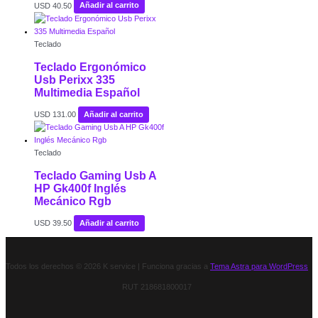
USD
40.50
Añadir al carrito
Teclado
Teclado Ergonómico
Usb Perixx 335
Multimedia Español
USD
131.00
Añadir al carrito
Teclado
Teclado Gaming Usb A
HP Gk400f Inglés
Mecánico Rgb
USD
39.50
Añadir al carrito
Todos los derechos © 2026 K service | Funciona gracias a
Tema Astra para WordPress
RUT 218681800017