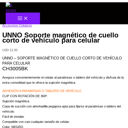
Ir
UNNO
al
Soporte
contenido
magnético
Inicio
/
CELULARES
/
Accesorios Celulares
/ UNNO Soporte magnético de cuello corto
de
de vehículo para celular
cuello
Accesorios Celulares
corto
UNNO Soporte magnético de cuello
de
corto de vehículo para celular
vehículo
para
celular
USD
12.00
cantidad
UNNO – SOPORTE MAGNÉTICO DE CUELLO CORTO DE VEHÍCULO
PARA CELULAR
CH3005BK
Asegura convenientemente el celular al parabrisas o tablero del vehículo y disfruta de la
extra comodidad que te ofrece la sujeción magnética.
ADHESIÓN A PARABRISAS O TABLERO DE VEHÍCULO.
CLIP CON ROTACIÓN DE 360º.
Sujeción magnética.
Copa de succión con almohadilla pegajosa apta para fijarse al parabrisas o tablero del
vehículo.
Fácil de instalar.
Compatible con casi cualquier tamaño de celular.
Color: NEGRO.