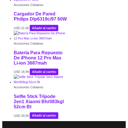
Accesorios Celulares
Cargador De Pared
Philips Dlp6319c/97 60W
USD
21.00
Añadir al carrito
Accesorios Celulares
Batería Para Repuesto
De iPhone 12 Pro Max
Li-ion 3687mah
USD
16.99
Añadir al carrito
Accesorios Celulares
Selfie Stick Trípode
2en1 Xiaomi Bhr083kgl
52cm Bt
USD
29.00
Añadir al carrito