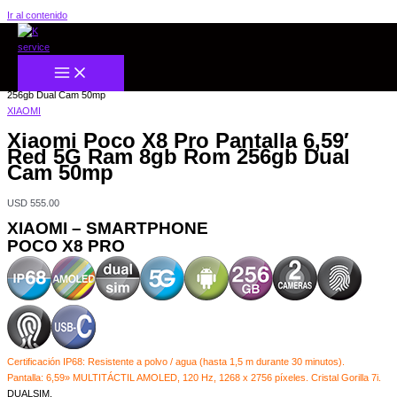
Ir al contenido
Inicio
/
CELULARES
/
XIAOMI
/ Xiaomi Poco X8 Pro Pantalla 6,59′ Red 5G Ram 8gb Rom
256gb Dual Cam 50mp
XIAOMI
Xiaomi Poco X8 Pro Pantalla 6,59′
Red 5G Ram 8gb Rom 256gb Dual
Cam 50mp
USD
555.00
XIAOMI – SMARTPHONE
POCO X8 PRO
Certificación IP68: Resistente a polvo / agua (hasta 1,5 m durante 30 minutos).
Pantalla: 6,59» MULTITÁCTIL AMOLED, 120 Hz, 1268 x 2756 píxeles. Cristal Gorilla 7i.
DUALSIM.