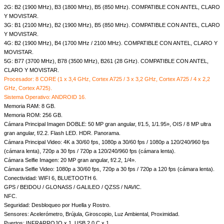
2G: B2 (1900 MHz), B3 (1800 MHz), B5 (850 MHz). COMPATIBLE CON ANTEL, CLARO
Y MOVISTAR.
3G: B1 (2100 MHz), B2 (1900 MHz), B5 (850 MHz). COMPATIBLE CON ANTEL, CLARO
Y MOVISTAR.
4G: B2 (1900 MHz), B4 (1700 MHz / 2100 MHz). COMPATIBLE CON ANTEL, CLARO Y
MOVISTAR.
5G: B77 (3700 MHz), B78 (3500 MHz), B261 (28 GHz). COMPATIBLE CON ANTEL,
CLARO Y MOVISTAR.
Procesador: 8 CORE (1 x 3,4 GHz, Cortex A725 / 3 x 3,2 GHz, Cortex A725 / 4 x 2,2
GHz, Cortex A725).
Sistema Operativo: ANDROID 16.
Memoria RAM: 8 GB.
Memoria ROM: 256 GB.
Cámara Principal Imagen DOBLE: 50 MP gran angular, f/1.5, 1/1.95», OIS / 8 MP ultra
gran angular, f/2.2. Flash LED. HDR. Panorama.
Cámara Principal Video: 4K a 30/60 fps, 1080p a 30/60 fps / 1080p a 120/240/960 fps
(cámara lenta), 720p a 30 fps / 720p a 120/240/960 fps (cámara lenta).
Cámara Selfie Imagen: 20 MP gran angular, f/2.2, 1/4».
Cámara Selfie Video: 1080p a 30/60 fps, 720p a 30 fps / 720p a 120 fps (cámara lenta).
Conectividad: WIFI 6, BLUETOOTH 6.
GPS / BEIDOU / GLONASS / GALILEO / QZSS / NAVIC.
NFC.
Seguridad: Desbloqueo por Huella y Rostro.
Sensores: Acelerómetro, Brújula, Giroscopio, Luz Ambiental, Proximidad.
Puertos: INFRARROJO x 1, USB 2.0 C x 1.