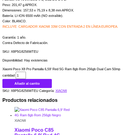
Peso: 201,47 g APROX.
Dimensiones: 157,53 x 75,19 x 8,38 mm APROX.
Batería: LI-ION 6500 mAh (NO extraíble).
Color: BLANCO.
INCLUYE: CARGADOR XIAOMI 33W CON ENTRADA 2 EN LÍNEA EUROPEA.
Garantía: 1 año.
Contra Defecto de Fabricación.
SKU: X8P5G8256WTEU
Disponibilidad:
Hay existencias
Xiaomi Poco X8 Pro Pantalla 6,59' Red 5G Ram 8gb Rom 256gb Dual Cam 50mp
cantidad
Añadir al carrito
SKU:
X8P5G8256WTEU
Categoría:
XIAOMI
Productos relacionados
XIAOMI
Xiaomi Poco C85