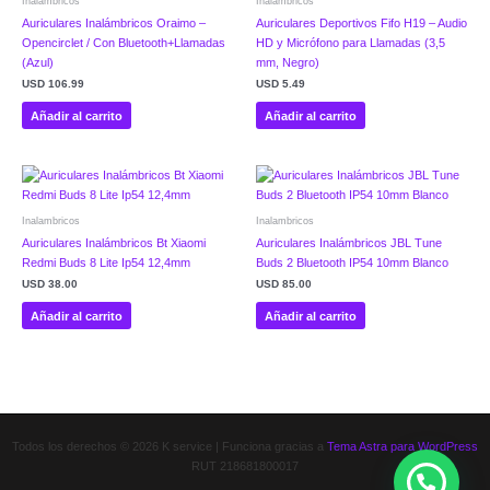
Inalambricos
Inalambricos
Auriculares Inalámbricos Oraimo –
Auriculares Deportivos Fifo H19 – Audio
Opencirclet / Con Bluetooth+Llamadas
HD y Micrófono para Llamadas (3,5
(Azul)
mm, Negro)
USD
106.99
USD
5.49
Añadir al carrito
Añadir al carrito
Inalambricos
Inalambricos
Auriculares Inalámbricos Bt Xiaomi
Auriculares Inalámbricos JBL Tune
Redmi Buds 8 Lite Ip54 12,4mm
Buds 2 Bluetooth IP54 10mm Blanco
USD
38.00
USD
85.00
Añadir al carrito
Añadir al carrito
Todos los derechos © 2026 K service | Funciona gracias a
Tema Astra para WordPress
RUT 218681800017