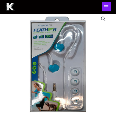
Auriculares
Deportivos
Fifo
Feather
-
Audio
HD
y
Micrófono
para
Llamadas
(3,5
mm,
Blanco
y
Celeste)
cantidad